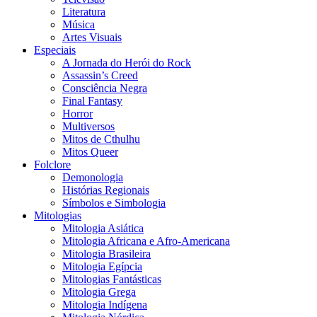
Literatura
Música
Artes Visuais
Especiais
A Jornada do Herói do Rock
Assassin’s Creed
Consciência Negra
Final Fantasy
Horror
Multiversos
Mitos de Cthulhu
Mitos Queer
Folclore
Demonologia
Histórias Regionais
Símbolos e Simbologia
Mitologias
Mitologia Asiática
Mitologia Africana e Afro-Americana
Mitologia Brasileira
Mitologia Egípcia
Mitologias Fantásticas
Mitologia Grega
Mitologia Indígena