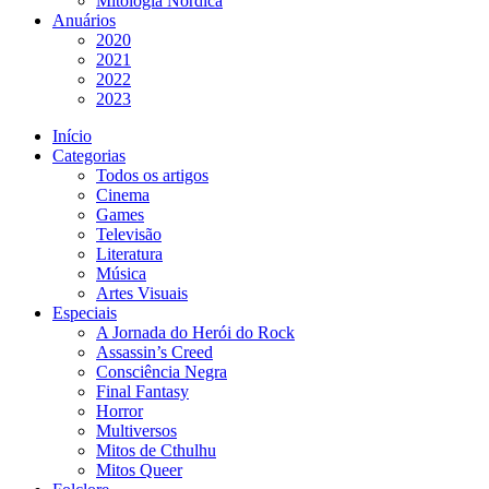
Mitologia Nórdica
Anuários
2020
2021
2022
2023
Início
Categorias
Todos os artigos
Cinema
Games
Televisão
Literatura
Música
Artes Visuais
Especiais
A Jornada do Herói do Rock
Assassin’s Creed
Consciência Negra
Final Fantasy
Horror
Multiversos
Mitos de Cthulhu
Mitos Queer