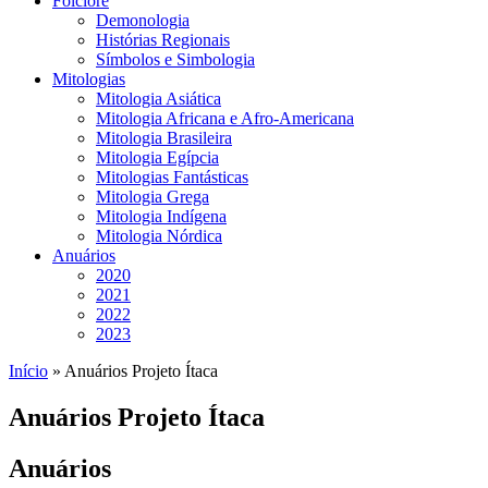
Folclore
Demonologia
Histórias Regionais
Símbolos e Simbologia
Mitologias
Mitologia Asiática
Mitologia Africana e Afro-Americana
Mitologia Brasileira
Mitologia Egípcia
Mitologias Fantásticas
Mitologia Grega
Mitologia Indígena
Mitologia Nórdica
Anuários
2020
2021
2022
2023
Início
»
Anuários Projeto Ítaca
Anuários Projeto Ítaca
Anuários