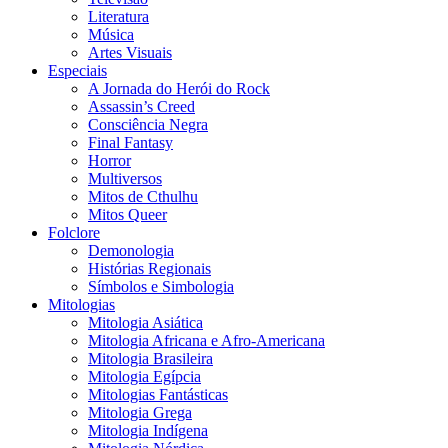
Literatura
Música
Artes Visuais
Especiais
A Jornada do Herói do Rock
Assassin’s Creed
Consciência Negra
Final Fantasy
Horror
Multiversos
Mitos de Cthulhu
Mitos Queer
Folclore
Demonologia
Histórias Regionais
Símbolos e Simbologia
Mitologias
Mitologia Asiática
Mitologia Africana e Afro-Americana
Mitologia Brasileira
Mitologia Egípcia
Mitologias Fantásticas
Mitologia Grega
Mitologia Indígena