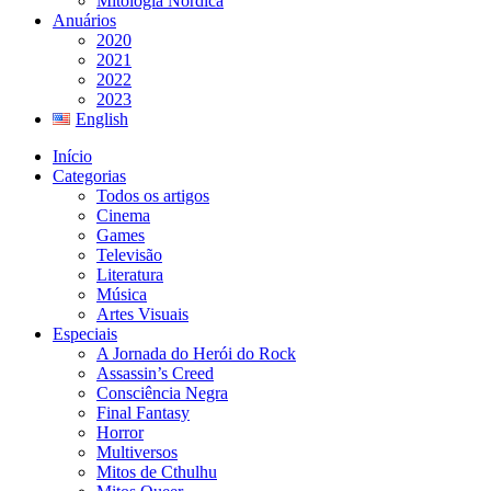
Mitologia Nórdica
Anuários
2020
2021
2022
2023
English
Início
Categorias
Todos os artigos
Cinema
Games
Televisão
Literatura
Música
Artes Visuais
Especiais
A Jornada do Herói do Rock
Assassin’s Creed
Consciência Negra
Final Fantasy
Horror
Multiversos
Mitos de Cthulhu