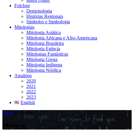
Mitos Queer
Folclore
Demonologia
Histórias Regionais
Símbolos e Simbologia
Mitologias
Mitologia Asiática
Mitologia Africana e Afro-Americana
Mitologia Brasileira
Mitologia Egípcia
Mitologias Fantásticas
Mitologia Grega
Mitologia Indígena
Mitologia Nórdica
Anuários
2020
2021
2022
2023
English
Início
»
Música
Música