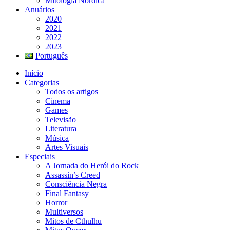
Mitologia Nórdica
Anuários
2020
2021
2022
2023
Português
Início
Categorias
Todos os artigos
Cinema
Games
Televisão
Literatura
Música
Artes Visuais
Especiais
A Jornada do Herói do Rock
Assassin’s Creed
Consciência Negra
Final Fantasy
Horror
Multiversos
Mitos de Cthulhu