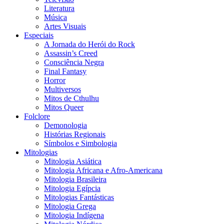
Literatura
Música
Artes Visuais
Especiais
A Jornada do Herói do Rock
Assassin’s Creed
Consciência Negra
Final Fantasy
Horror
Multiversos
Mitos de Cthulhu
Mitos Queer
Folclore
Demonologia
Histórias Regionais
Símbolos e Simbologia
Mitologias
Mitologia Asiática
Mitologia Africana e Afro-Americana
Mitologia Brasileira
Mitologia Egípcia
Mitologias Fantásticas
Mitologia Grega
Mitologia Indígena