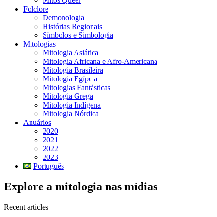
Mitos Queer
Folclore
Demonologia
Histórias Regionais
Símbolos e Simbologia
Mitologias
Mitologia Asiática
Mitologia Africana e Afro-Americana
Mitologia Brasileira
Mitologia Egípcia
Mitologias Fantásticas
Mitologia Grega
Mitologia Indígena
Mitologia Nórdica
Anuários
2020
2021
2022
2023
Português
Explore a mitologia nas mídias
Recent articles