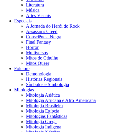
Literatura
Música
Artes Visuais
Especiais
A Jornada do Herói do Rock
Assassin’s Creed
Consciência Negra
Final Fantasy
Horror
Multiversos
Mitos de Cthulhu
Mitos Queer
Folclore
Demonologia
Histórias Regionais
Símbolos e Simbologia
Mitologias
Mitologia Asiática
Mitologia Africana e Afro-Americana
Mitologia Brasileira
Mitologia Egípcia
Mitologias Fantásticas
Mitologia Grega
Mitologia Indígena