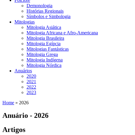
Folclore
Demonologia
Histórias Regionais
Símbolos e Simbologia
Mitologias
Mitologia Asiática
Mitologia Africana e Afro-Americana
Mitologia Brasileira
Mitologia Egípcia
Mitologias Fantásticas
Mitologia Grega
Mitologia Indígena
Mitologia Nórdica
Anuários
2020
2021
2022
2023
Home
»
2026
Anuário - 2026
Artigos