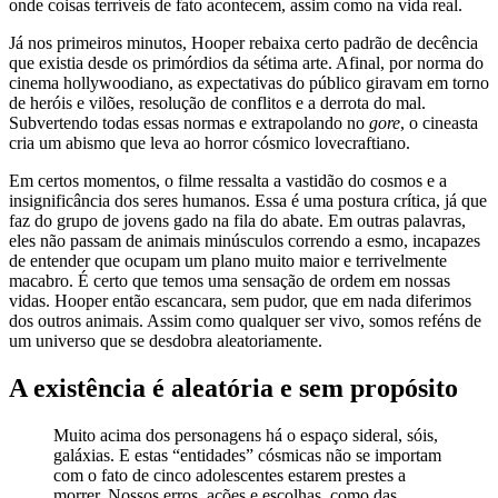
onde coisas terríveis de fato acontecem, assim como na vida real.
Já nos primeiros minutos, Hooper rebaixa certo padrão de decência
que existia desde os primórdios da sétima arte. Afinal, por norma do
cinema hollywoodiano, as expectativas do público giravam em torno
de heróis e vilões, resolução de conflitos e a derrota do mal.
Subvertendo todas essas normas e extrapolando no
gore
, o cineasta
cria um abismo que leva ao horror cósmico lovecraftiano.
Em certos momentos, o filme ressalta a vastidão do cosmos e a
insignificância dos seres humanos. Essa é uma postura crítica, já que
faz do grupo de jovens gado na fila do abate. Em outras palavras,
eles não passam de animais minúsculos correndo a esmo, incapazes
de entender que ocupam um plano muito maior e terrivelmente
macabro. É certo que temos uma sensação de ordem em nossas
vidas. Hooper então escancara, sem pudor, que em nada diferimos
dos outros animais. Assim como qualquer ser vivo, somos reféns de
um universo que se desdobra aleatoriamente.
A existência é aleatória e sem propósito
Muito acima dos personagens há o espaço sideral, sóis,
galáxias. E estas “entidades” cósmicas não se importam
com o fato de cinco adolescentes estarem prestes a
morrer. Nossos erros, ações e escolhas, como das