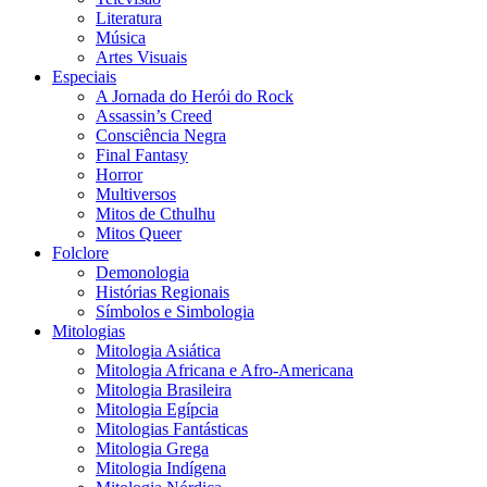
Literatura
Música
Artes Visuais
Especiais
A Jornada do Herói do Rock
Assassin’s Creed
Consciência Negra
Final Fantasy
Horror
Multiversos
Mitos de Cthulhu
Mitos Queer
Folclore
Demonologia
Histórias Regionais
Símbolos e Simbologia
Mitologias
Mitologia Asiática
Mitologia Africana e Afro-Americana
Mitologia Brasileira
Mitologia Egípcia
Mitologias Fantásticas
Mitologia Grega
Mitologia Indígena