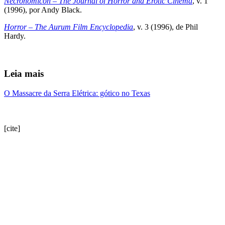
Necronomicon – The Journal of Horror and Erotic Cinema
, v. 1
(1996), por Andy Black.
Horror – The Aurum Film Encyclopedia
, v. 3 (1996), de Phil
Hardy.
Leia mais
O Massacre da Serra Elétrica: gótico no Texas
[cite]