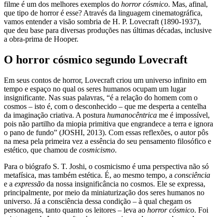
filme é um dos melhores exemplos do
horror cósmico
. Mas, afinal,
que tipo de horror é esse? Através da linguagem cinematográfica,
vamos entender a visão sombria de H. P. Lovecraft (1890-1937),
que deu base para diversas produções nas últimas décadas, inclusive
a obra-prima de Hooper.
O horror cósmico segundo Lovecraft
Em seus contos de horror, Lovecraft criou um universo infinito em
tempo e espaço no qual os seres humanos ocupam um lugar
insignificante. Nas suas palavras, “é a relação do homem com o
cosmos – isto é, com o desconhecido – que me desperta a centelha
da imaginação criativa. A postura
humanocêntrica
me é impossível,
pois não partilho da miopia primitiva que engrandece a terra e ignora
o pano de fundo” (JOSHI, 2013). Com essas reflexões, o autor pôs
na mesa pela primeira vez a essência do seu pensamento filosófico e
estético, que chamou de
cosmicismo
.
Para o biógrafo S. T. Joshi, o cosmicismo é uma perspectiva não só
metafísica, mas também estética. É, ao mesmo tempo, a
consciência
e a
expressão
da nossa insignificância no cosmos. Ele se expressa,
principalmente, por meio da miniaturização dos seres humanos no
universo. Já a consciência dessa condição – à qual chegam os
personagens, tanto quanto os leitores – leva ao
horror cósmico
. Foi