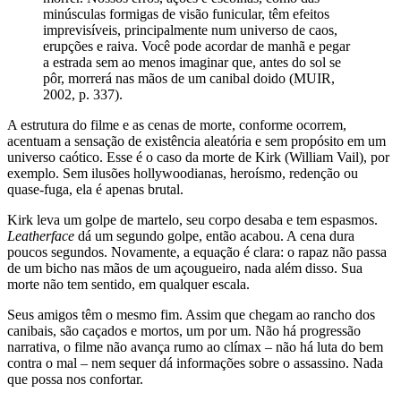
minúsculas formigas de visão funicular, têm efeitos
imprevisíveis, principalmente num universo de caos,
erupções e raiva. Você pode acordar de manhã e pegar
a estrada sem ao menos imaginar que, antes do sol se
pôr, morrerá nas mãos de um canibal doido (MUIR,
2002, p. 337).
A estrutura do filme e as cenas de morte, conforme ocorrem,
acentuam a sensação de existência aleatória e sem propósito em um
universo caótico. Esse é o caso da morte de Kirk (William Vail), por
exemplo. Sem ilusões hollywoodianas, heroísmo, redenção ou
quase-fuga, ela é apenas brutal.
Kirk leva um golpe de martelo, seu corpo desaba e tem espasmos.
Leatherface
dá um segundo golpe, então acabou. A cena dura
poucos segundos. Novamente, a equação é clara: o rapaz não passa
de um bicho nas mãos de um açougueiro, nada além disso. Sua
morte não tem sentido, em qualquer escala.
Seus amigos têm o mesmo fim. Assim que chegam ao rancho dos
canibais, são caçados e mortos, um por um. Não há progressão
narrativa, o filme não avança rumo ao clímax – não há luta do bem
contra o mal – nem sequer dá informações sobre o assassino. Nada
que possa nos confortar.