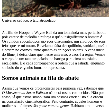
Universo caótico: o tatu atropelado.
A trilha de Hooper e Wayne Bell dá um tom ainda mais perturbador,
pois carece de melodia e reforça o quão insignificante o homem é.
Os rugidos apocalípticos são ecos dissonantes, um alvoroço de sons
feios que se misturam. Revelam a falta de equilíbrio, sanidade, razão
e ordem no cosmos, tanto quanto as erupções solares. A cena inicial
do filme já deixa claro que, nesse universo, o caos é a regra. Vemos
o corpo de um tatu atropelado, de barriga para cima no asfalto
escaldante. É o caos corrompendo a ordem que a estrada, enquanto
símbolo do engenho humano, representa.
Somos animais na fila do abate
Assim que vemos os protagonistas pela primeira vez, sabemos que
O Massacre da Serra Elétrica
não terá rostos conhecidos. Não por
acaso, já que astros simbolizam um cosmos estelar, isto é, a ordem
na constelação cinematográfica. Pelo contrário, aqueles homens e
mulheres anônimos são
gente como a gente
. Habitam um universo