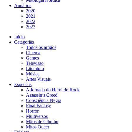
Mitologia Nórdica
Anuários
2020
2021
2022
2023
Início
Categorias
Todos os artigos
Cinema
Games
Televisão
Literatura
Música
Artes Visuais
Especiais
A Jornada do Herói do Rock
Assassin’s Creed
Consciência Negra
Final Fantasy
Horror
Multiversos
Mitos de Cthulhu
Mitos Queer