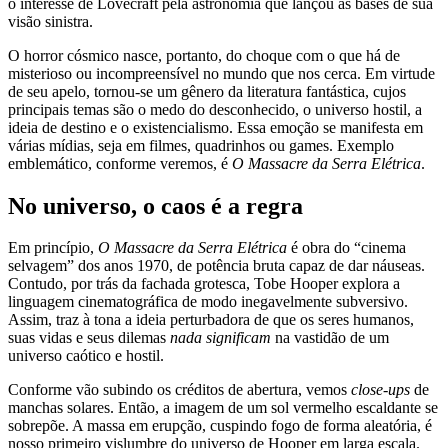
o interesse de Lovecraft pela astronomia que lançou as bases de sua
visão sinistra.
O horror cósmico nasce, portanto, do choque com o que há de
misterioso ou incompreensível no mundo que nos cerca. Em virtude
de seu apelo, tornou-se um gênero da literatura fantástica, cujos
principais temas são o medo do desconhecido, o universo hostil, a
ideia de destino e o existencialismo. Essa emoção se manifesta em
várias mídias, seja em filmes, quadrinhos ou games. Exemplo
emblemático, conforme veremos, é
O Massacre da Serra Elétrica
.
No universo, o caos é a regra
Em princípio,
O Massacre da Serra Elétrica
é obra do “cinema
selvagem” dos anos 1970, de potência bruta capaz de dar náuseas.
Contudo, por trás da fachada grotesca, Tobe Hooper explora a
linguagem cinematográfica de modo inegavelmente subversivo.
Assim, traz à tona a ideia perturbadora de que os seres humanos,
suas vidas e seus dilemas
nada significam
na vastidão de um
universo caótico e hostil.
Conforme vão subindo os créditos de abertura, vemos
close-ups
de
manchas solares. Então, a imagem de um sol vermelho escaldante se
sobrepõe. A massa em erupção, cuspindo fogo de forma aleatória, é
nosso primeiro vislumbre do universo de Hooper em larga escala.