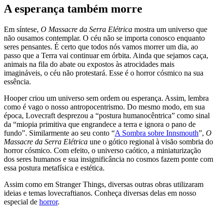
A esperança também morre
Em síntese,
O Massacre da Serra Elétrica
mostra um universo que
não ousamos contemplar. O céu não se importa conosco enquanto
seres pensantes. É certo que todos nós vamos morrer um dia, ao
passo que a Terra vai continuar em órbita. Ainda que sejamos caça,
animais na fila do abate ou expostos às atrocidades mais
imagináveis, o céu não protestará. Esse é o horror cósmico na sua
essência.
Hooper criou um universo sem ordem ou esperança. Assim, lembra
como é vago o nosso antropocentrismo. Do mesmo modo, em sua
época, Lovecraft desprezou a “postura humanocêntrica” como sinal
da “miopia primitiva que engrandece a terra e ignora o pano de
fundo”. Similarmente ao seu conto “
A Sombra sobre Innsmouth
”,
O
Massacre da Serra Elétrica
une o gótico regional à visão sombria do
horror cósmico. Com efeito, o universo caótico, a miniaturização
dos seres humanos e sua insignificância no cosmos fazem ponte com
essa postura metafísica e estética.
Assim como em Stranger Things, diversas outras obras utilizaram
ideias e temas lovecraftianos. Conheça diversas delas em nosso
especial de
horror
.