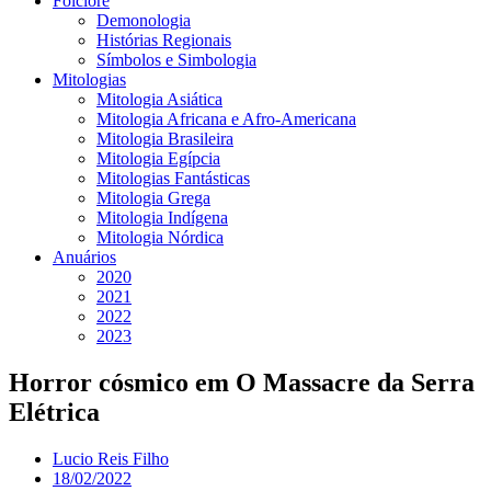
Folclore
Demonologia
Histórias Regionais
Símbolos e Simbologia
Mitologias
Mitologia Asiática
Mitologia Africana e Afro-Americana
Mitologia Brasileira
Mitologia Egípcia
Mitologias Fantásticas
Mitologia Grega
Mitologia Indígena
Mitologia Nórdica
Anuários
2020
2021
2022
2023
Horror cósmico em O Massacre da Serra
Elétrica
Lucio Reis Filho
18/02/2022