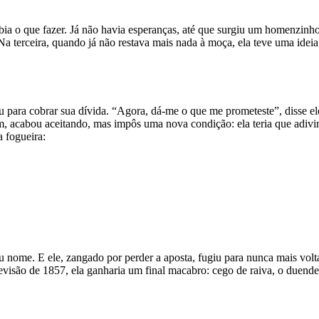
 o que fazer. Já não havia esperanças, até que surgiu um homenzinho 
Na terceira, quando já não restava mais nada à moça, ela teve uma ideia
u para cobrar sua dívida. “Agora, dá-me o que me prometeste”, disse ele
im, acabou aceitando, mas impôs uma nova condição: ela teria que adivin
 fogueira:
u nome. E ele, zangado por perder a aposta, fugiu para nunca mais volt
revisão de 1857, ela ganharia um final macabro: cego de raiva, o duende