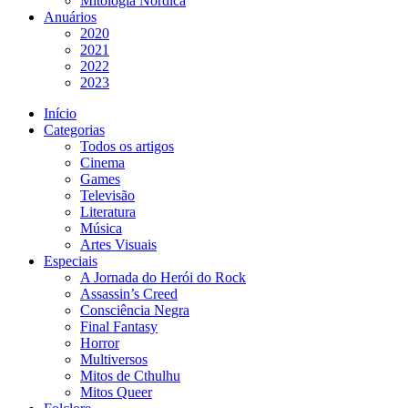
Mitologia Nórdica
Anuários
2020
2021
2022
2023
Início
Categorias
Todos os artigos
Cinema
Games
Televisão
Literatura
Música
Artes Visuais
Especiais
A Jornada do Herói do Rock
Assassin’s Creed
Consciência Negra
Final Fantasy
Horror
Multiversos
Mitos de Cthulhu
Mitos Queer