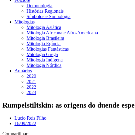
Folclore
Demonologia
Histórias Regionais
Símbolos e Simbologia
Mitologias
Mitologia Asiática
Mitologia Africana e Afro-Americana
Mitologia Brasileira
Mitologia Egípcia
Mitologias Fantásticas
Mitologia Grega
Mitologia Indígena
Mitologia Nórdica
Anuários
2020
2021
2022
2023
Rumpelstiltskin: as origens do duende espe
Lucio Reis Filho
16/09/2022
Compartilhar: