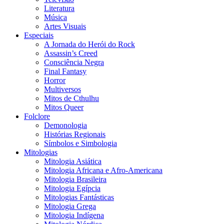
Literatura
Música
Artes Visuais
Especiais
A Jornada do Herói do Rock
Assassin’s Creed
Consciência Negra
Final Fantasy
Horror
Multiversos
Mitos de Cthulhu
Mitos Queer
Folclore
Demonologia
Histórias Regionais
Símbolos e Simbologia
Mitologias
Mitologia Asiática
Mitologia Africana e Afro-Americana
Mitologia Brasileira
Mitologia Egípcia
Mitologias Fantásticas
Mitologia Grega
Mitologia Indígena