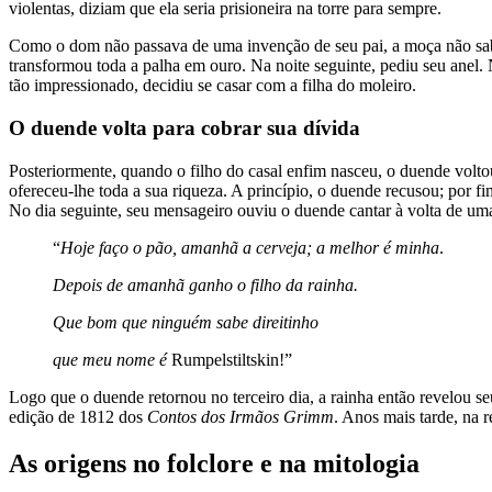
violentas, diziam que ela seria prisioneira na torre para sempre.
Como o dom não passava de uma invenção de seu pai, a moça não sabia
transformou toda a palha em ouro. Na noite seguinte, pediu seu anel. 
tão impressionado, decidiu se casar com a filha do moleiro.
O duende volta para cobrar sua dívida
Posteriormente, quando o filho do casal enfim nasceu, o duende volto
ofereceu-lhe toda a sua riqueza. A princípio, o duende recusou; por f
No dia seguinte, seu mensageiro ouviu o duende cantar à volta de uma
“
Hoje faço o pão, amanhã a cerveja; a melhor é minha
.
Depois de amanhã ganho o filho da rainha.
Que bom que ninguém sabe direitinho
que meu nome é
Rumpelstiltskin!”
Logo que o duende retornou no terceiro dia, a rainha então revelou se
edição de 1812 dos
Contos dos Irmãos Grimm
. Anos mais tarde, na 
As origens no folclore e na mitologia