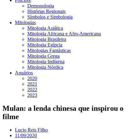
Folclore
Demonologia
Histórias Regionais
Símbolos e Simbologia
Mitologias
Mitologia Asiática
Mitologia Africana e Afro-Americana
Mitologia Brasileira
Mitologia Egípcia
Mitologias Fantásticas
Mitologia Grega
Mitologia Indígena
Mitologia Nórdica
Anuários
2020
2021
2022
2023
Mulan: a lenda chinesa que inspirou o
filme
Lucio Reis Filho
11/09/2020