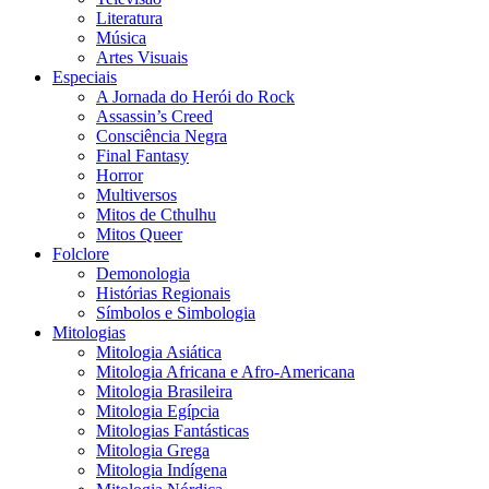
Literatura
Música
Artes Visuais
Especiais
A Jornada do Herói do Rock
Assassin’s Creed
Consciência Negra
Final Fantasy
Horror
Multiversos
Mitos de Cthulhu
Mitos Queer
Folclore
Demonologia
Histórias Regionais
Símbolos e Simbologia
Mitologias
Mitologia Asiática
Mitologia Africana e Afro-Americana
Mitologia Brasileira
Mitologia Egípcia
Mitologias Fantásticas
Mitologia Grega
Mitologia Indígena