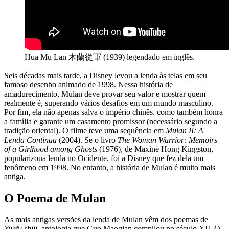
Hua Mu Lan 木蘭從軍 (1939) legendado em inglês.
Seis décadas mais tarde, a Disney levou a lenda às telas em seu
famoso desenho animado de 1998. Nessa história de
amadurecimento, Mulan deve provar seu valor e mostrar quem
realmente é, superando vários desafios em um mundo masculino.
Por fim, ela não apenas salva o império chinês, como também honra
a família e garante um casamento promissor (necessário segundo a
tradição oriental). O filme teve uma sequência em
Mulan II: A
Lenda Continua
(2004). Se o livro
The Woman Warrior: Memoirs
of a Girlhood among Ghosts
(1976), de Maxine Hong Kingston,
popularizoua lenda no Ocidente, foi a Disney que fez dela um
fenômeno em 1998. No entanto, a história de Mulan é muito mais
antiga.
O Poema de Mulan
As mais antigas versões da lenda de Mulan vêm dos poemas de
Yuefu shiji
, antologia que Guo Maoqian compilou no século XII. O