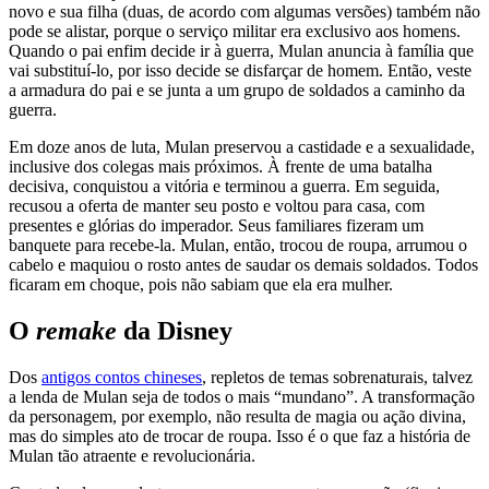
novo e sua filha (duas, de acordo com algumas versões) também não
pode se alistar, porque o serviço militar era exclusivo aos homens.
Quando o pai enfim decide ir à guerra, Mulan anuncia à família que
vai substituí-lo, por isso decide se disfarçar de homem. Então, veste
a armadura do pai e se junta a um grupo de soldados a caminho da
guerra.
Em doze anos de luta, Mulan preservou a castidade e a sexualidade,
inclusive dos colegas mais próximos. À frente de uma batalha
decisiva, conquistou a vitória e terminou a guerra. Em seguida,
recusou a oferta de manter seu posto e voltou para casa, com
presentes e glórias do imperador. Seus familiares fizeram um
banquete para recebe-la. Mulan, então, trocou de roupa, arrumou o
cabelo e maquiou o rosto antes de saudar os demais soldados. Todos
ficaram em choque, pois não sabiam que ela era mulher.
O
remake
da Disney
Dos
antigos contos chineses
, repletos de temas sobrenaturais, talvez
a lenda de Mulan seja de todos o mais “mundano”. A transformação
da personagem, por exemplo, não resulta de magia ou ação divina,
mas do simples ato de trocar de roupa. Isso é o que faz a história de
Mulan tão atraente e revolucionária.