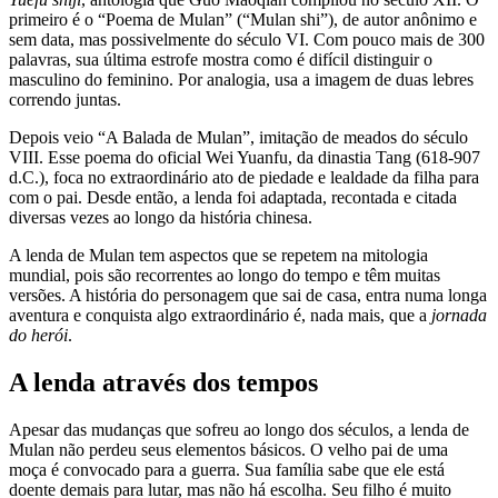
primeiro é o “Poema de Mulan” (“Mulan shi”), de autor anônimo e
sem data, mas possivelmente do século VI. Com pouco mais de 300
palavras, sua última estrofe mostra como é difícil distinguir o
masculino do feminino. Por analogia, usa a imagem de duas lebres
correndo juntas.
Depois veio “A Balada de Mulan”, imitação de meados do século
VIII. Esse poema do oficial Wei Yuanfu, da dinastia Tang (618-907
d.C.), foca no extraordinário ato de piedade e lealdade da filha para
com o pai. Desde então, a lenda foi adaptada, recontada e citada
diversas vezes ao longo da história chinesa.
A lenda de Mulan tem aspectos que se repetem na mitologia
mundial, pois são recorrentes ao longo do tempo e têm muitas
versões. A história do personagem que sai de casa, entra numa longa
aventura e conquista algo extraordinário é, nada mais, que a
jornada
do herói
.
A lenda através dos tempos
Apesar das mudanças que sofreu ao longo dos séculos, a lenda de
Mulan não perdeu seus elementos básicos. O velho pai de uma
moça é convocado para a guerra. Sua família sabe que ele está
doente demais para lutar, mas não há escolha. Seu filho é muito