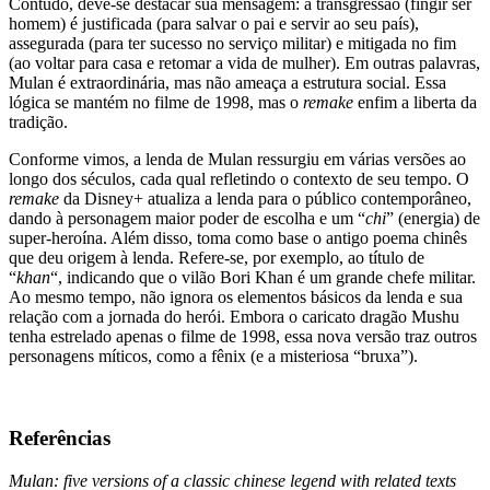
Contudo, deve-se destacar sua mensagem: a transgressão (fingir ser
homem) é justificada (para salvar o pai e servir ao seu país),
assegurada (para ter sucesso no serviço militar) e mitigada no fim
(ao voltar para casa e retomar a vida de mulher). Em outras palavras,
Mulan é extraordinária, mas não ameaça a estrutura social. Essa
lógica se mantém no filme de 1998, mas o
remake
enfim a liberta da
tradição.
Conforme vimos, a lenda de Mulan ressurgiu em várias versões ao
longo dos séculos, cada qual refletindo o contexto de seu tempo. O
remake
da Disney+ atualiza a lenda para o público contemporâneo,
dando à personagem maior poder de escolha e um “
chi
” (energia) de
super-heroína. Além disso, toma como base o antigo poema chinês
que deu origem à lenda. Refere-se, por exemplo, ao título de
“
khan
“, indicando que o vilão Bori Khan é um grande chefe militar.
Ao mesmo tempo, não ignora os elementos básicos da lenda e sua
relação com a jornada do herói. Embora o caricato dragão Mushu
tenha estrelado apenas o filme de 1998, essa nova versão traz outros
personagens míticos, como a fênix (e a misteriosa “bruxa”).
Referências
Mulan: five versions of a classic chinese legend with related texts